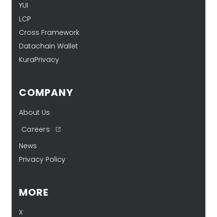
YUI
LCP
Cross Framework
Datachain Wallet
KuraPrivacy
COMPANY
About Us
Careers
News
Privacy Policy
MORE
X